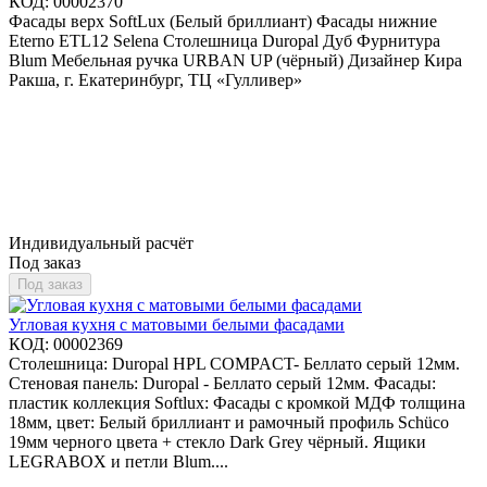
КОД:
00002370
Фасады верх SoftLux (Белый бриллиант) Фасады нижние
Eterno ETL12 Selena Столешница Duropal Дуб Фурнитура
Blum Мебельная ручка URBAN UP (чёрный) Дизайнер Кира
Ракша, г. Екатеринбург, ТЦ «Гулливер»
Индивидуальный расчёт
Под заказ
Под заказ
Угловая кухня с матовыми белыми фасадами
КОД:
00002369
Столешница: Duropal HPL COMPACT- Беллато серый 12мм.
Стеновая панель: Duropal - Беллато серый 12мм. Фасады:
пластик коллекция Softlux: Фасады с кромкой МДФ толщина
18мм, цвет: Белый бриллиант и рамочный профиль Schüco
19мм черного цвета + стекло Dark Grey чёрный. Ящики
LEGRABOX и петли Blum....