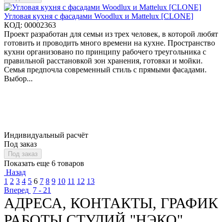
Угловая кухня с фасадами Woodlux и Mattelux [CLONE]
КОД:
00002363
Проект разработан для семьи из трех человек, в которой любят
готовить и проводить много времени на кухне. Пространство
кухни организовано по принципу рабочего треугольника с
правильной расстановкой зон хранения, готовки и мойки.
Семья предпочла современный стиль с прямыми фасадами.
Выбор...
Индивидуальный расчёт
Под заказ
Под заказ
Показать еще 6 товаров
Назад
1
2
3
4
5
6
7
8
9
10
11
12
13
Вперед
7 - 21
АДРЕСА, КОНТАКТЫ, ГРАФИК
РАБОТЫ СТУДИЙ "НЭКО"