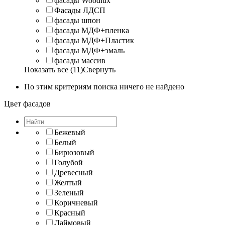
фасады Woodlux
Фасады ЛДСП
фасады шпон
фасады МДФ+пленка
фасады МДФ+Пластик
фасады МДФ+эмаль
фасады массив
Показать все (11)
Свернуть
По этим критериям поиска ничего не найдено
Цвет фасадов
Бежевый
Белый
Бирюзовый
Голубой
Древесный
Желтый
Зеленый
Коричневый
Красный
Лаймовый