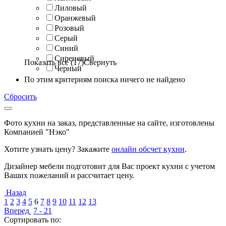
Лиловый
Оранжевый
Розовый
Серый
Синий
Сиреневый
Показать все (17)
Свернуть
Черный
По этим критериям поиска ничего не найдено
Сбросить
Фото кухни на заказ, представленные на сайте, изготовлены
Компанией "Нэко"
Хотите узнать цену? Закажите
онлайн обсчет кухни
.
Дизайнер мебели подготовит для Вас проект кухни с учетом
Ваших пожеланий и рассчитает цену.
Назад
1
2
3
4
5
6
7
8
9
10
11
12
13
Вперед
7 - 21
Сортировать по: