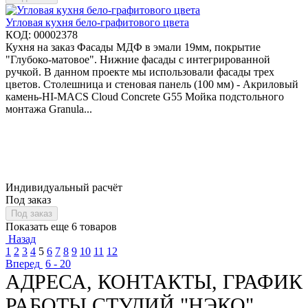
Угловая кухня бело-графитового цвета
КОД:
00002378
Кухня на заказ Фасады МДФ в эмали 19мм, покрытие
"Глубоко-матовое". Нижние фасады с интегрированной
ручкой. В данном проекте мы использовали фасады трех
цветов. Столешница и стеновая панель (100 мм) - Акриловый
камень-HI-MACS Cloud Concrete G55 Мойка подстольного
монтажа Granula...
Индивидуальный расчёт
Под заказ
Под заказ
Показать еще 6 товаров
Назад
1
2
3
4
5
6
7
8
9
10
11
12
Вперед
6 - 20
АДРЕСА, КОНТАКТЫ, ГРАФИК
РАБОТЫ СТУДИЙ "НЭКО"