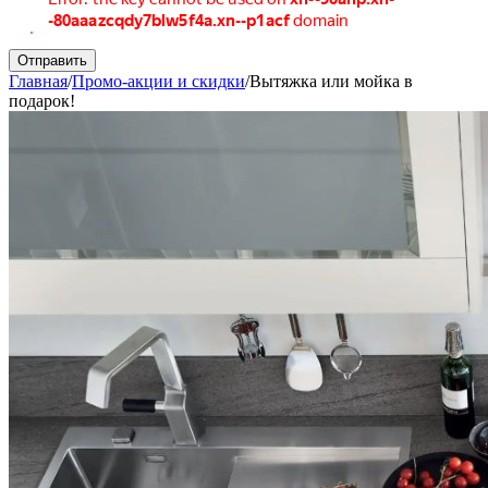
Отправить
Главная
/
Промо-акции и скидки
/
Вытяжка или мойка в
подарок!